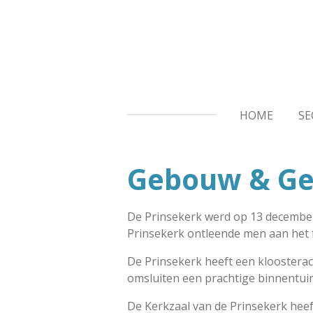
Ga
direct
naar
de
hoofdinhoud
HOME
S
Gebouw & Ge
De Prinsekerk werd op 13 decembe
Prinsekerk ontleende men aan het f
De Prinsekerk heeft een kloosterach
omsluiten een prachtige binnentui
De Kerkzaal van de Prinsekerk hee